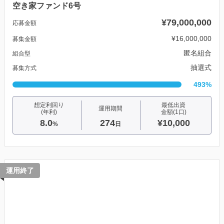
空き家ファンド6号
¥79,000,000
応募金額
¥16,000,000
募集金額
匿名組合
組合型
抽選式
募集方式
493%
想定利回り
最低出資
運用期間
(年利)
金額(1口)
8.0
274
¥10,000
%
日
運用終了