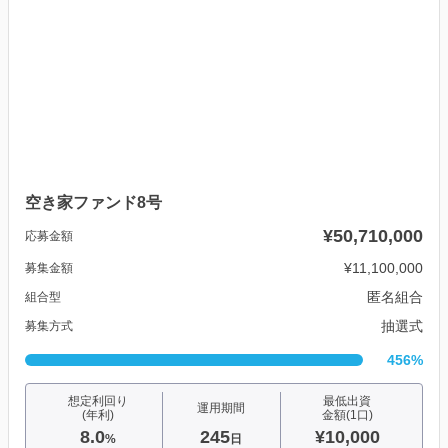
空き家ファンド8号
¥50,710,000
応募金額
¥11,100,000
募集金額
匿名組合
組合型
抽選式
募集方式
456%
想定利回り
最低出資
運用期間
(年利)
金額(1口)
8.0
245
¥10,000
%
日