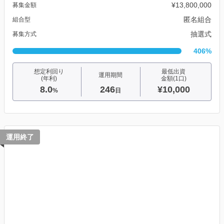
¥13,800,000
募集金額
匿名組合
組合型
抽選式
募集方式
406%
想定利回り
最低出資
運用期間
(年利)
金額(1口)
8.0
246
¥10,000
%
日
運用終了