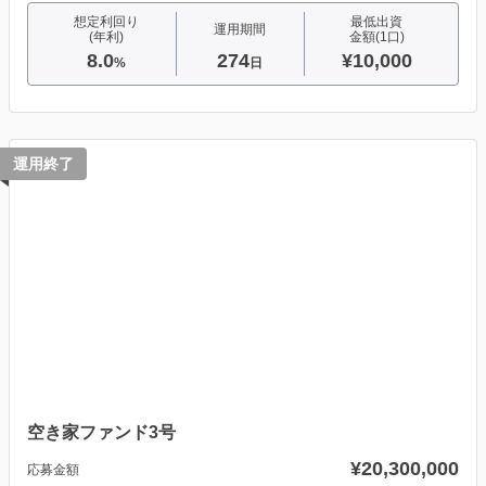
想定利回り
最低出資
運用期間
(年利)
金額(1口)
8.0
274
¥10,000
%
日
運用終了
空き家ファンド3号
¥20,300,000
応募金額