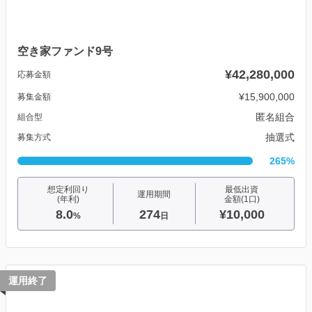
空き家ファンド9号
¥42,280,000
応募金額
¥15,900,000
募集金額
匿名組合
組合型
抽選式
募集方式
265%
想定利回り
最低出資
運用期間
(年利)
金額(1口)
8.0
274
¥10,000
%
日
運用終了