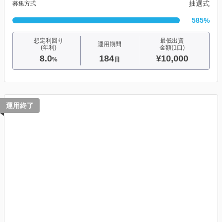
抽選式
募集方式
585%
想定利回り
最低出資
運用期間
(年利)
金額(1口)
8.0
184
¥10,000
%
日
運用終了