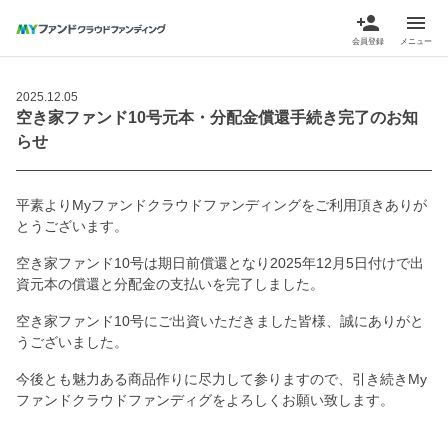
person_add
menu
会員登録
メニュー
2025.12.05
空き家ファンド10号元本・分配金償還手続き完了のお知
らせ
平素よりMyファンドクラウドファンディングをご利用頂きありが
とうございます。
空き家ファンド10号は期日前償還となり2025年12月5日付けで出
資元本の償還と分配金の支払いを完了しました。
空き家ファンド10号にご出資いただきました皆様、誠にありがと
うございました。
今後とも魅力ある商品作りに尽力して参りますので、引き続きMy
ファンドクラウドファンディグをよろしくお願い致します。