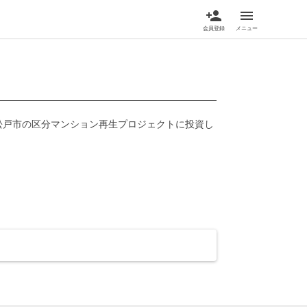
person_add
menu
会員登録
メニュー
県松戸市の区分マンション再生プロジェクトに投資し